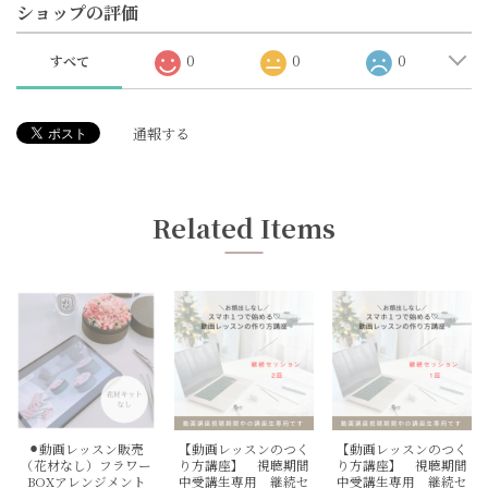
ショップの評価
すべて
0
0
0
通報する
Related Items
⚫︎動画レッスン販売
【動画レッスンのつく
【動画レッスンのつく
（花材なし）フラワー
り方講座】 視聴期間
り方講座】 視聴期間
BOXアレンジメント
中受講生専用 継続セ
中受講生専用 継続セ